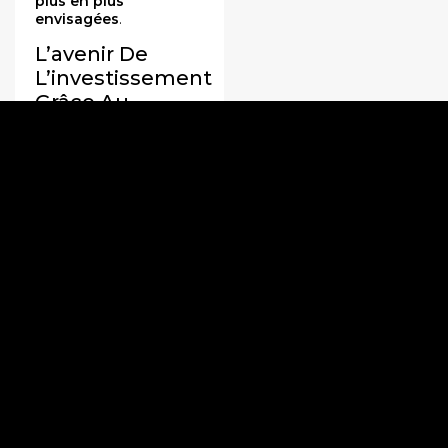
plus en plus
envisagées
.
L’avenir De
L’investissement
Grâce Au
Bitcoin Savings
Selon Alexandre
Roubaud, le
Bitcoin
savings
peut contribuer
à une stabilité
financière à long terme.
Contrairement à
d’autres
cryptomonnaies
volatiles, le Bitcoin
constitue une réserve
de valeur stable. Pour
les épargnants français,
souvent réticents face
aux risques, ce type
d’épargne offre une
approche
progressive