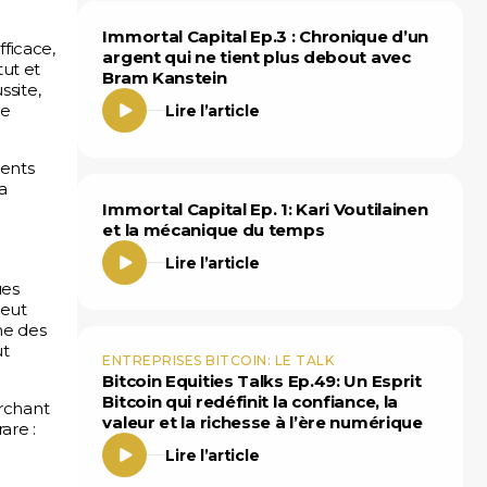
Immortal Capital Ep.3 : Chronique d’un
ficace,
argent qui ne tient plus debout avec
ut et
Bram Kanstein
ssite,
ne
Lire l’article
rents
a
Immortal Capital Ep. 1: Kari Voutilainen
et la mécanique du temps
Lire l’article
ues
peut
me des
ut
ENTREPRISES BITCOIN: LE TALK
Bitcoin Equities Talks Ep.49: Un Esprit
Bitcoin qui redéfinit la confiance, la
rchant
valeur et la richesse à l’ère numérique
are :
Lire l’article