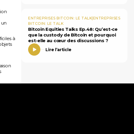
tion
ENTREPRISES BITCOIN: LE TALK|ENTREPRISES
 un
BITCOIN: LE TALK
Bitcoin Equities Talks Ep.48: Qu’est-ce
que la custody de Bitcoin et pourquoi
iciles à
est-elle au cœur des discussions ?
objets
Lire l’article
raison
s
Analyses
Guide de l’ETF Bitcoin
Podcast