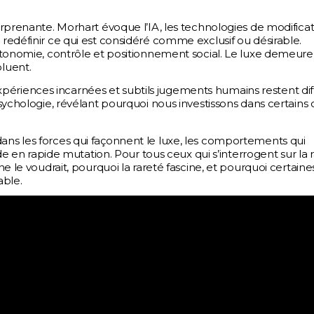
rprenante. Morhart évoque l’IA, les technologies de modifica
redéfinir ce qui est considéré comme exclusif ou désirable.
utonomie, contrôle et positionnement social. Le luxe demeure
luent.
 expériences incarnées et subtils jugements humains restent diff
sychologie, révélant pourquoi nous investissons dans certains 
ns les forces qui façonnent le luxe, les comportements qui
de en rapide mutation. Pour tous ceux qui s’interrogent sur la 
e le voudrait, pourquoi la rareté fascine, et pourquoi certaine
able.
Activités
Bitcoin Equities ETF
Investissement Alternatifs
dante agréée
 numéro GP-