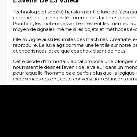
L’avenir De La Valeur
Technologie et société transforment le luxe de façon su
corporelle et la longévité comme des facteurs pouvant 
Pourtant, les moteurs essentiels restent les mêmes : a
moyen de signaler, même si les objets et méthodes évo
Elle souligne aussi les limites des machines. Créativité,
reproduire. Le luxe agit comme une lentille sur notre p
et expériences, et ce que ces choix disent de nous.
Cet épisode d’Immortal Capital propose une plongée da
nourrissent le désir et l’avenir de la valeur dans un mon
pour laquelle l’homme paie parfois plus que la logique n
expériences restent, cette conversation est incontourn
Melanion Capital SAS est une société de gestion indépen
et régulée par l’Autorités des Marchés Financiers sous le