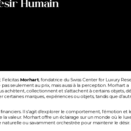
Désir Humain
 Felicitas
Morhart
, fondatrice du Swiss Center for Luxury Res
pas seulement au prix, mais aussi à la perception. Morhart a
 achètent, collectionnent et s’attachent à certains objets, dé
r certaines marques, expériences ou objets, tandis que d’aut
financiers. Il s’agit d’explorer le comportement, l’émotion et l
 la valeur. Morhart offre un éclairage sur un monde où le luxe
être naturelle ou savamment orchestrée pour maintenir le désir.