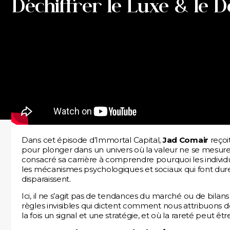
Déchiffrer le Luxe & le 
Dans cet épisode d’Immortal Capital,
Jad Comair
reçoit
pour plonger dans un univers où la valeur ne se mesure 
consacré sa carrière à comprendre pourquoi les individus
les mécanismes psychologiques et sociaux qui font dure
disparaissent.
Ici, il ne s’agit pas de tendances du marché ou de bilans 
règles invisibles qui dictent comment nous attribuons de
la fois un signal et une stratégie, et où la rareté peut 